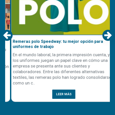
Remeras polo Speedway: tu mejor opción para
uniformes de trabajo
En el mundo laboral, la primera impresión cuenta, y
los uniformes juegan un papel clave en cómo una
empresa se presenta ante sus clientes y
ón
colaboradores. Entre las diferentes alternativas
textiles, las remeras polo han logrado consolidarse
como un c..
LEER MÁS