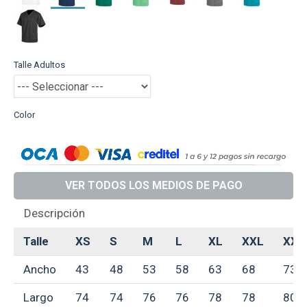
Talle Adultos
Color
VER TODOS LOS MEDIOS DE PAGO
Descripción
Talle
XS
S
M
L
XL
XXL
XXX
Ancho
43
48
53
58
63
68
73
Largo
74
74
76
76
78
78
80