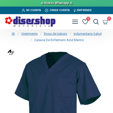
⚠️ Nuevo Whatsapp ⚠️
MI CUENTA
CREAR CUENTA
EMPRENDE
0
0
Vestimenta
Ropa de trabajo
Indumentaria Salud
Casaca De Enfermero Azul Marino
TEXTTRANSPARENTE