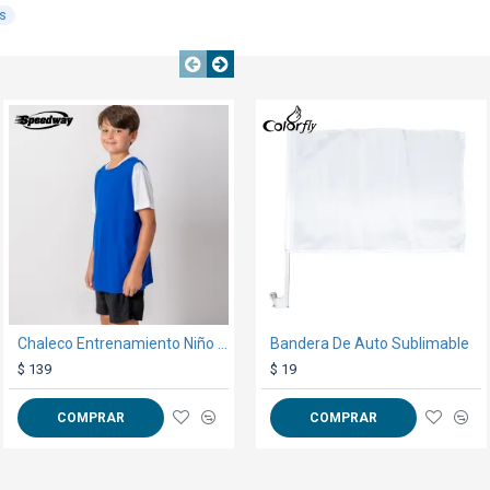
s
TEXTTRANSPARE
TEXTTRANSPARENTE
Chaleco Entrenamiento Niño Francia
Bandera De Auto Sublimable
Entradas seguridad plancha x 120u
$ 139
$ 80
$ 19
COMPRAR
COMPRAR
COMPRAR