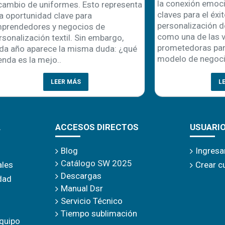
la conexión emocional con el
uniformes. Esto representa
claves para el éxito comercial
dad clave para
personalización de product
es y negocios de
como una de las vías más
ón textil. Sin embargo,
prometedoras para emprende
rece la misma duda: ¿qué
modelo de negocio no solo r
mejo..
LEER MÁS
LEER MÁS
A
ACCESOS DIRECTOS
USUARI
Blog
Ingresa
Catálogo SW 2025
ales
Crear c
Descargas
idad
Manual Dsr
Servicio Técnico
Tiempo sublimación
quipo