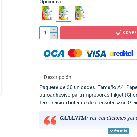
Opciones
Papel Foto Cf A4 210G
Hojas
COMPR
$ 99
Descripción
Paquete de 20 unidades. Tamaño A4. Pape
autoadhesivo para impresoras Inkjet (Chor
terminación brillante de una sola cara. G
GARANTÍA:
ver condiciones gen