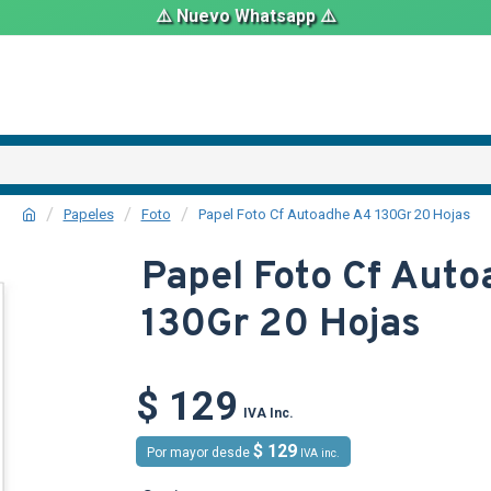
⚠️ Nuevo Whatsapp ⚠️
Papeles
Foto
Papel Foto Cf Autoadhe A4 130Gr 20 Hojas
Papel Foto Cf Aut
130Gr 20 Hojas
TEXTTRANS
$ 129
IVA Inc.
$ 129
Por mayor desde
IVA inc.