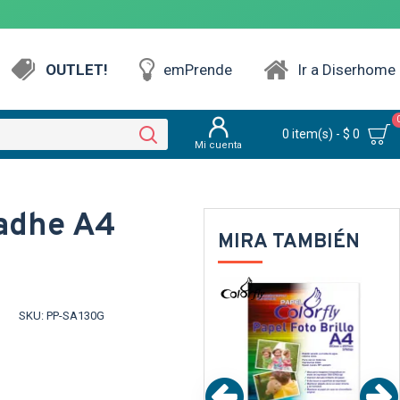
OUTLET!
emPrende
Ir a Diserhome
0 item(s) - $ 0
Mi cuenta
oadhe A4
MIRA TAMBIÉN
PARENTE
TEXTTRANSPARENTE
TEXTTRANSPAR
SKU:
PP-SA130G