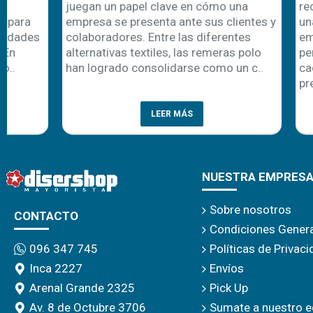
juegan un papel clave en cómo una
recambio de 
empresa se presenta ante sus clientes y
una oportuni
colaboradores. Entre las diferentes
emprendedor
alternativas textiles, las remeras polo
personalizaci
han logrado consolidarse como un c..
cada año apa
prenda es la 
LEER MÁS
NUESTRA EMPRES
Sobre nosotros
CONTACTO
Condiciones Gener
Políticas de Privac
096 347 745
Envíos
Inca 2227
Pick Up
Arenal Grande 2325
Sumate a nuestro e
Av. 8 de Octubre 3706