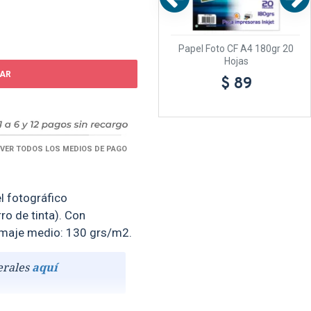
r 20
Papel Foto Cf A3 Glossy
Papel Foto CF A4 180gr 20
230Gr 20 H
Hojas
AR
$ 199
$ 89
VER TODOS LOS MEDIOS DE PAGO
l fotográfico
ro de tinta). Con
ramaje medio: 130 grs/m2.
erales
aquí