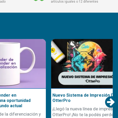
cado
artículos iguales o 12 diferentes
Nuevo Sistema de Impresión DTF
nidad
OtterPro
l
¡Llegó la nueva línea de impresión DTF
nciación y
OtterPro! ¡No te la podés perder! Se