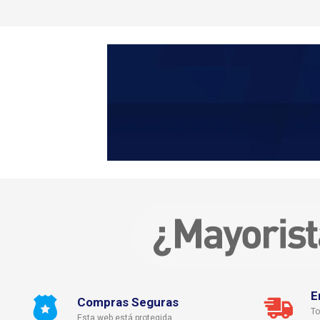
E
Compras Seguras
To
Esta web está protegida