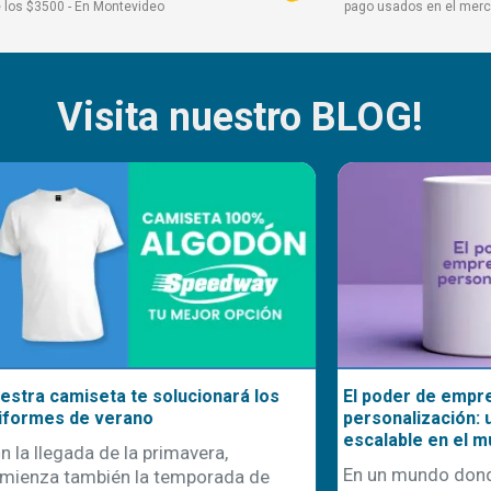
 los $3500 - En Montevideo
pago usados en el mer
Visita nuestro BLOG!
seta te solucionará los
El poder de emprender en
e verano
personalización: una oportu
escalable en el mundo actua
a de la primavera,
En un mundo donde la difere
mbién la temporada de