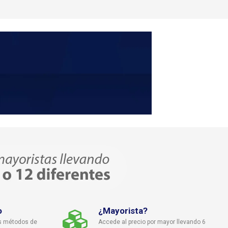
o
¿Mayorista?
s métodos de
Accede al precio por mayor llevando 6