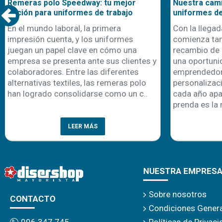
ra camiseta te solucionará los
El poder de emprend
rmes de verano
personalización: una
escalable en el mund
 llegada de la primavera,
En un mundo donde la
nza también la temporada de
la conexión emocional
bio de uniformes. Esto representa
claves para el éxito c
portunidad clave para
personalización de 
ndedores y negocios de
como una de las vía
alización textil. Sin embargo,
prometedoras para e
año aparece la misma duda: ¿qué
modelo de negocio no
 es la mejo..
LEER MÁS
LEER 
NUESTRA EMPRES
Sobre nosotros
CONTACTO
Condiciones Gener
Políticas de Privac