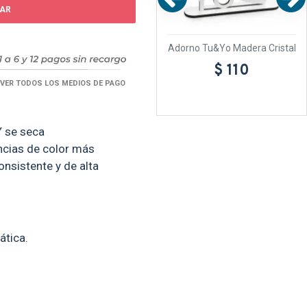
AR
rbolito navideño
Adorno Tu&Yo Madera Cristal
Bandera 90-60 s
le Madera Cristal
$ 110
$ 69
$ 99
VER TODOS LOS MEDIOS DE PAGO
Y se seca
ncias de color más
nsistente y de alta
ática.