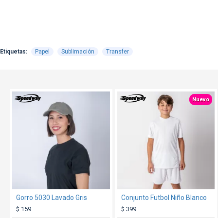
Etiquetas:
Papel
Sublimación
Transfer
TEXTTRANSPARENTE
TEXTTRANSPARENTE
Nuevo
Gorro 5030 Lavado Gris
Conjunto Futbol Niño Blanco
$ 159
$ 399