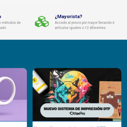
o
¿Mayorista?
s métodos de
Accede al precio por mayor llevando 6
cado
artículos iguales o 12 diferentes