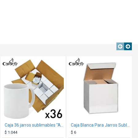
NTE
TEXTTRANSPARENTE
TEXTTRANSPAREN
TEXTTRANSPARENTE
Gorro 5032 Lavado Mesh Negro
Caja 36 jarros sublimables "A" con caja
Caja Blanca Para Jarros Sublimables
$ 149
$ 1.044
$ 6