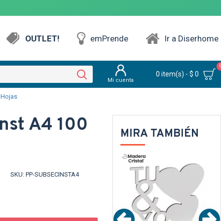
OUTLET!
emPrende
Ir a Diserhome
0 item(s) - $ 0
Mi cuenta
 Hojas
Inst A4 100
MIRA TAMBIÉN
TRANSPARENTE
TEXTTRANSPARENTE
SKU:
PP-SUBSECINSTA4