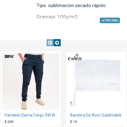
Tipo: sublimación secado rápido
Gramáje: 100g/m2.
Envase: 100 hojas
Marca: Colorfly
TEXTTRANSPARE
TEXTTRANSPARENTE
TEXTTRANSPARENTE
Nuevo
Pantalón Dama Cargo SW Workwear Azul
Bandera De Auto Sublimable
Neceser Yute Canva 02 24x7cm
$ 699
$ 129
$ 19