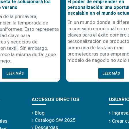
er en
Nuevo Sistema de Impresión DTF
 oportunidad
OtterPro
o actual
¡Llegó la nueva línea de impresión D
 diferenciación y
OtterPro! ¡No te la podés perder! Se
 con el cliente son
trata de una gama de productos
omercial, la
altamente innovadores diseñada pa
productos emerge
aprovechar al máximo las posibilida
s más
de impresión directa sobre film. En
mprender. Este
Disershop, podrás encontrar todo..
 solo r..
MÁS
LEER MÁS
A
ACCESOS DIRECTOS
USUARI
Blog
Ingresa
Catálogo SW 2025
ales
Crear c
Descargas
idad