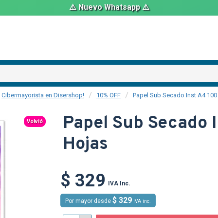
⚠️ Nuevo Whatsapp ⚠️
Cibermayorista en Disershop!
10% OFF
Papel Sub Secado Inst A4 100
Papel Sub Secado 
Volvió
Hojas
TEXT
$ 329
IVA Inc.
$ 329
Por mayor desde
IVA inc.