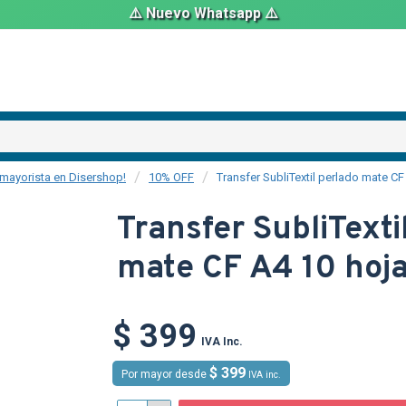
⚠️ Nuevo Whatsapp ⚠️
mayorista en Disershop!
10% OFF
Transfer SubliTextil perlado mate CF
Transfer SubliTexti
mate CF A4 10 hoj
TEXTTRANSP
$ 399
IVA Inc.
$ 399
Por mayor desde
IVA inc.