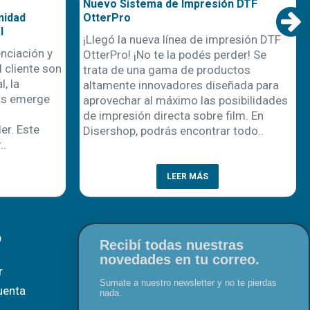
Nuevo Sistema de Impresión DTF
nidad
OtterPro
l
¡Llegó la nueva línea de impresión DTF
nciación y
OtterPro! ¡No te la podés perder! Se
 cliente son
trata de una gama de productos
, la
altamente innovadores diseñada para
os emerge
aprovechar al máximo las posibilidades
de impresión directa sobre film. En
r. Este
Disershop, podrás encontrar todo..
..
erales
aquí
LEER MÁS
O
Recibí todas nuestras
novedades en tu correo.
r
Sumate a nuestro newsletter y no te pierdas
uenta
nada.