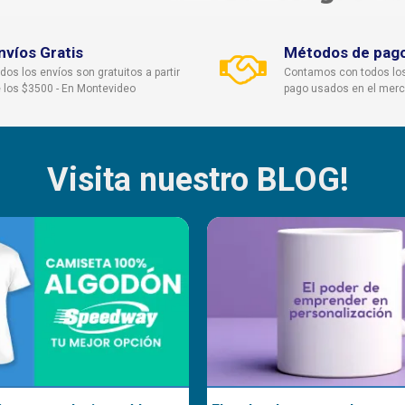
Impresora: de inyección de tinta (con tint
nvíos Gratis
Métodos de pag
Tipos: elásticos, terciopelo corto, perlado 
dos los envíos son gratuitos a partir
Contamos con todos lo
satinado, perlado
 los $3500 - En Montevideo
pago usados en el mer
Tamaño: A4 (210x297cm)
Cantidad: 10 hojas
Visita nuestro BLOG!
Tiempo y temperatura para sublimar: 20 
Tiempo y temperatura para transferir: 10