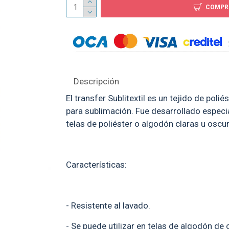
COMPR
Bandera 90-60 sublimable
Adorno arbolito navi
sublimable Madera Cri
$ 69
$ 99
Descripción
El transfer Sublitextil es un tejido de poli
para sublimación. Fue desarrollado especi
telas de poliéster o algodón claras u oscu
Características:
- Resistente al lavado.
- Se puede utilizar en telas de algodón de 