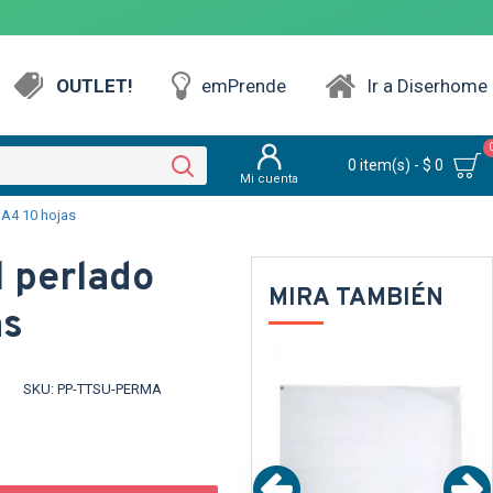
OUTLET!
emPrende
Ir a Diserhome
0 item(s) - $ 0
Mi cuenta
 A4 10 hojas
l perlado
MIRA TAMBIÉN
as
ARENTE
TEXTTRANSPARENTE
SKU:
PP-TTSU-PERMA