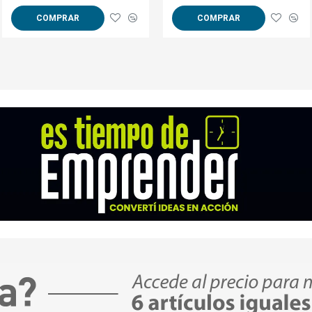
transferir.
COMPRAR
COMPRAR
COMPRAR
- Planche durante 10 segundos a 200°C.
- En todos los casos cuando planche utilic
Aplicaciones:
Se puede usar en telas de algodón de color
telas de poliéster de color.
Nombre: transfer Sublitextil
Aplicaciones: algodón, poliéster, polialgo