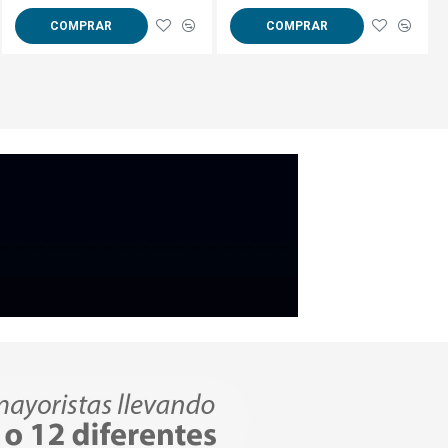
COMPRAR
COMPRAR
COMPRAR
e teflon
 o blanco, e incluso en
dón