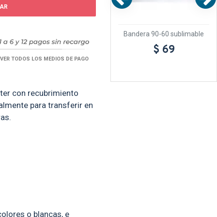
AR
deño
Adorno Tu&Yo Madera Cristal
Bandera 90-60 sublimable
stal
$ 110
$ 69
VER TODOS LOS MEDIOS DE PAGO
éster con recubrimiento
almente para transferir en
ras.
colores o blancas, e