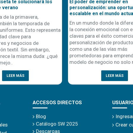
seta te solucionará los
El poder de emprender en
e verano
personalización: una oportu
escalable en el mundo actua
a de la primavera,
En un mundo donde la difere
mbién la temporada de
la conexión emocional con el
uniformes. Esto representa
claves para el éxito comercial
dad clave para
personalización de product
es y negocios de
como una de las vías más
ón textil. Sin embargo,
prometedoras para emprende
rece la misma duda: ¿qué
modelo de negocio no solo r
mejo..
GARANTÍA:
ver condiciones gen
LEER MÁS
LEER MÁS
A
ACCESOS DIRECTOS
USUARI
Blog
Ingresa
Catálogo SW 2025
ales
Crear c
Descargas
idad