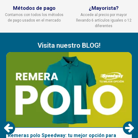
Métodos de pago
¿Mayorista?
Contamos con todos los métodos
Accede al precio por mayor
de pago usados en el mercado
llevando 6 artículos iguales o 12
diferentes
Visita nuestro BLOG!
Remeras polo Speedway: tu mejor opción para