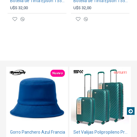
Botella de Tinta Epson T555 Magenta
Botella de Tinta Epson T555 Amarilla
U$S 32,00
U$S 32,00
OUT
TEXTTRANSPARENTE
TEXTTRANSPARENTE
Nuevo
Gorro Panchero Azul Francia
Set Valijas Polipropileno Premium 20" 24" 28" Verde