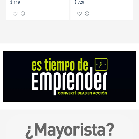
$ 119
$ 729