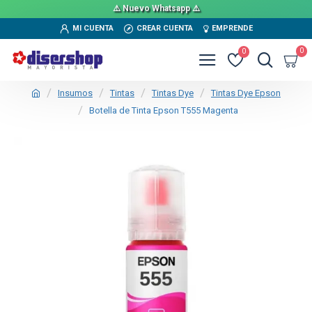
⚠️ Nuevo Whatsapp ⚠️
MI CUENTA
CREAR CUENTA
EMPRENDE
0
0
Insumos
Tintas
Tintas Dye
Tintas Dye Epson
Botella de Tinta Epson T555 Magenta