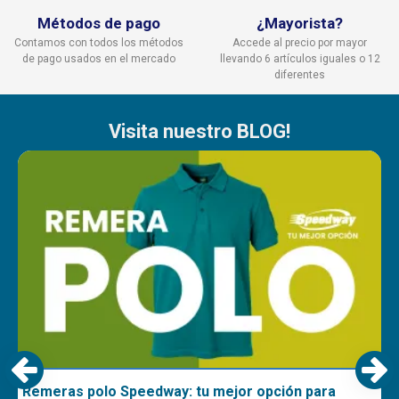
Métodos de pago
¿Mayorista?
Contamos con todos los métodos
Accede al precio por mayor
de pago usados en el mercado
llevando 6 artículos iguales o 12
diferentes
Visita nuestro BLOG!
Remeras polo Speedway: tu mejor opción para