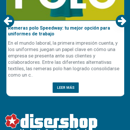
Remeras polo Speedway: tu mejor opción para
uniformes de trabajo
En el mundo laboral, la primera impresión cuenta, y
los uniformes juegan un papel clave en cómo una
empresa se presenta ante sus clientes y
ón
colaboradores. Entre las diferentes alternativas
textiles, las remeras polo han logrado consolidarse
como un c..
LEER MÁS