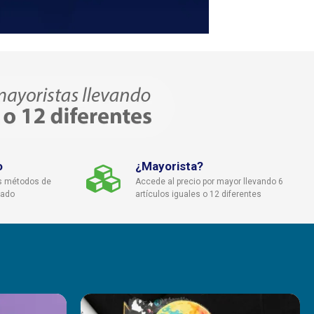
o
¿Mayorista?
s métodos de
Accede al precio por mayor llevando 6
cado
artículos iguales o 12 diferentes