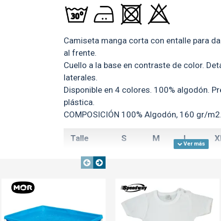
Camiseta manga corta con entalle para d
al frente.
Cuello a la base en contraste de color. Det
laterales.
Disponible en 4 colores. 100% algodón. Pr
plástica.
COMPOSICIÓN 100% Algodón, 160 gr/m2
Talle
S
M
L
X
Ancho
43
45
48
5
Largo
62
64
66
6
OUT
TEXTTRANSPARENTE
TEXTTRANSPARENTE
TEXTTRANSPARENTE
Manga
16
17
18
1
**Medidas aproximadas, expresada