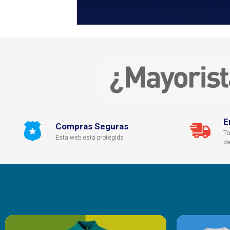
E
Compras Seguras
To
Esta web está protegida
de