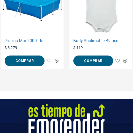
GARANTÍA:
ver condiciones gen
Piscina Mor 2000 Lts
Body Sublimable Blanco
Piso Felpudo Encastrable 15x15 Negro/Gris
$ 3.279
$ 69
$ 119
COMPRAR
COMPRAR
COMPRAR