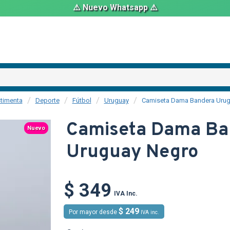
⚠️ Nuevo Whatsapp ⚠️
timenta
Deporte
Fútbol
Uruguay
Camiseta Dama Bandera Urug
Camiseta Dama Ba
Nuevo
Uruguay Negro
$ 349
IVA Inc.
$ 249
Por mayor desde
IVA inc.