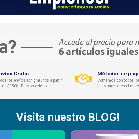
nvíos Gratis
Métodos de pag
dos los envíos son gratuitos a partir
Contamos con todos lo
 los $3500 - En Montevideo
pago usados en el mer
Visita nuestro BLOG!