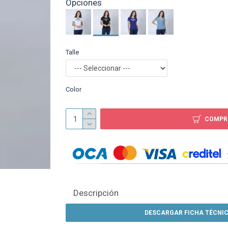
Opciones
Bandera Poliester 90 U
$ 85
Talle
Color
COMPR
Descripción
DESCARGAR FICHA TÉCNIC