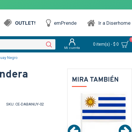
OUTLET!
emPrende
Ir a Diserhome
0 item(s) - $ 0
Mi cuenta
uay Negro
ndera
MIRA TAMBIÉN
SKU:
CE-DABANUY-02