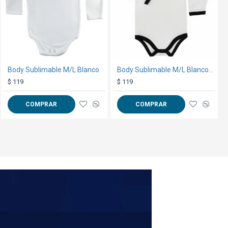
erales
aquí
Remera Polo Negra
Body Sublimable M/L Blanco
Body Sublimable M/L Blanco/Negro
$ 449
$ 119
$ 119
COMPRAR
COMPRAR
COMPRAR