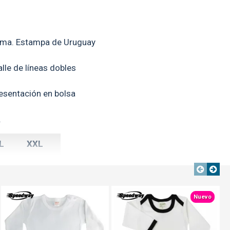
ama. Estampa de Uruguay
alle de líneas dobles
esentación en bolsa
.
L
XXL
0
52
8
70
TEXTTRANSPARENTE
TEXTTRANSPARENTE
TEXTTRANSPARENTE
Nuevo
9
21
s en centímetros**