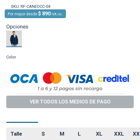
SKU:
RF-CANEOCC-04
$ 890
Por mayor desde
IVA inc.
Opciones
Color
VER TODOS LOS MEDIOS DE PAGO
DESCRIPCIÓN
Talle
S
M
L
XL
XXL
XX