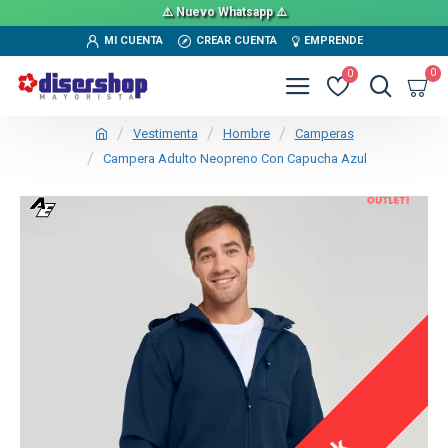
⚠️ Nuevo Whatsapp ⚠️
MI CUENTA
CREAR CUENTA
EMPRENDE
0
0
Vestimenta
Hombre
Camperas
Campera Adulto Neopreno Con Capucha Azul
OUT
TEXTTRANSPARENTE