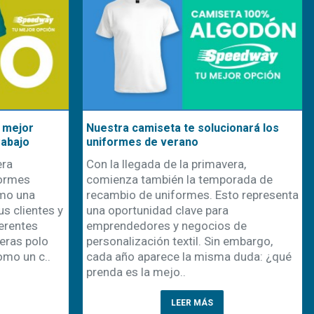
seta te solucionará los
El poder de emprender en
e verano
personalización: una oportu
escalable en el mundo actua
a de la primavera,
En un mundo donde la difere
mbién la temporada de
la conexión emocional con el
uniformes. Esto representa
claves para el éxito comercial
dad clave para
personalización de product
es y negocios de
como una de las vías más
ón textil. Sin embargo,
prometedoras para emprende
rece la misma duda: ¿qué
modelo de negocio no solo r
mejo..
LEER MÁS
LEER MÁS