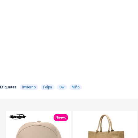
Etiquetas:
Invierno
Felpa
Sw
Niño
TEXTTRANSPARENTE
Nuevo