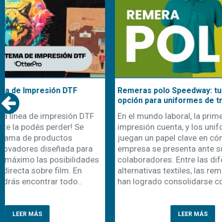
Remeras polo Speedway: tu mejor
Nuestra cami
opción para uniformes de trabajo
uniformes d
En el mundo laboral, la primera
Con la llegad
impresión cuenta, y los uniformes
comienza ta
juegan un papel clave en cómo una
recambio de 
empresa se presenta ante sus clientes y
una oportuni
colaboradores. Entre las diferentes
emprendedor
alternativas textiles, las remeras polo
personalizaci
han logrado consolidarse como un c..
cada año apa
prenda es la 
LEER MÁS