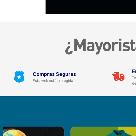
E
Compras Seguras
To
Esta web está protegida
de