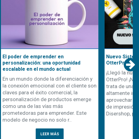
Nuevo Sistema de Impresión DTF
nidad
OtterPro
l
¡Llegó la nueva línea de impresión DTF
nciación y
OtterPro! ¡No te la podés perder! Se
 cliente son
trata de una gama de productos
, la
altamente innovadores diseñada para
os emerge
aprovechar al máximo las posibilidades
de impresión directa sobre film. En
r. Este
Disershop, podrás encontrar todo..
..
LEER MÁS