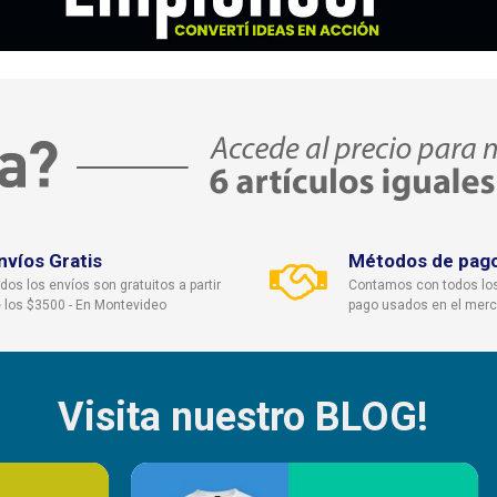
nvíos Gratis
Métodos de pag
dos los envíos son gratuitos a partir
Contamos con todos lo
 los $3500 - En Montevideo
pago usados en el mer
Visita nuestro BLOG!