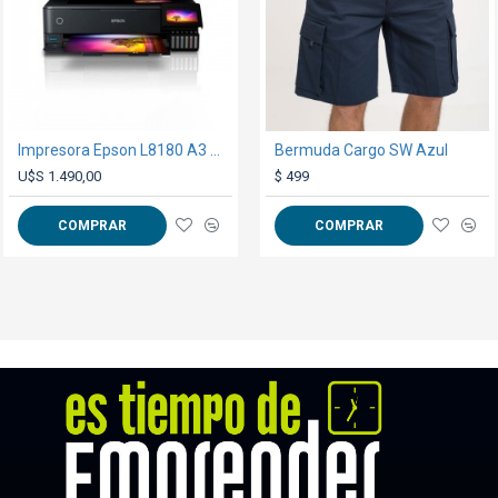
Impresora Epson L8180 A3 Multifunción
Bermuda Cargo SW Azul
Short Futbol PRO2 Celeste/Negro
U$S 1.490,00
$ 229
$ 499
COMPRAR
COMPRAR
COMPRAR