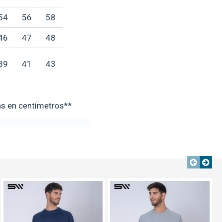
54
56
58
46
47
48
39
41
43
s en centímetros**
erales
aquí
TEXTTRANSPARENTE
TEXTTRANSPARENTE
TEXTTRANSPARENTE