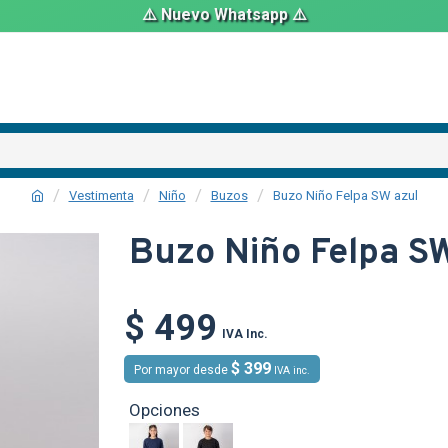
⚠️ Nuevo Whatsapp ⚠️
Vestimenta
Niño
Buzos
Buzo Niño Felpa SW azul
Buzo Niño Felpa S
$ 499
TEXTTRANSPARE
IVA Inc.
$ 399
Por mayor desde
IVA inc.
Opciones