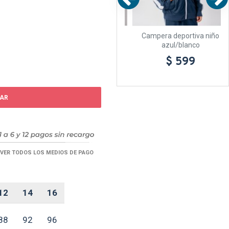
iño
Buzo Niño Felpa SW Negro
Campera deportiva niño
azul/blanco
$ 499
$ 599
AR
VER TODOS LOS MEDIOS DE PAGO
12
14
16
88
92
96