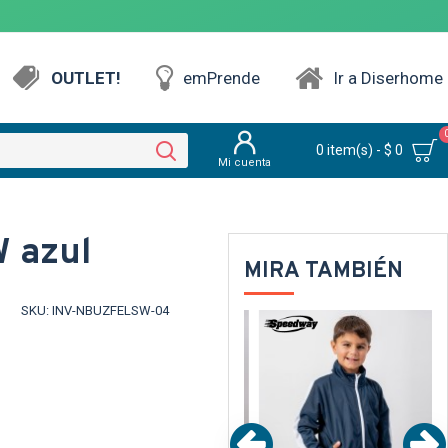
OUTLET!
emPrende
Ir a Diserhome
0 item(s) - $ 0
Mi cuenta
W azul
MIRA TAMBIÉN
SKU:
INV-NBUZFELSW-04
NTE
TEXTTRANSPARENTE
TEXTTRANSPARENTE