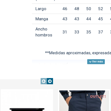
Largo
46
48
50
52
Manga
43
43
44
45
Ancho
31
33
35
37
hombros
**Medidas aproximadas, expresada
GARANTÍA:
ver condiciones gen
OUT
TEXTTRANSPARENTE
TEXTTRANSPARENTE
Nuevo