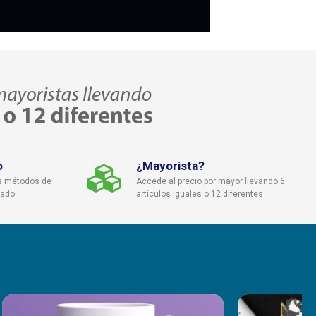
o
¿Mayorista?
s métodos de
Accede al precio por mayor llevando 6
cado
artículos iguales o 12 diferentes