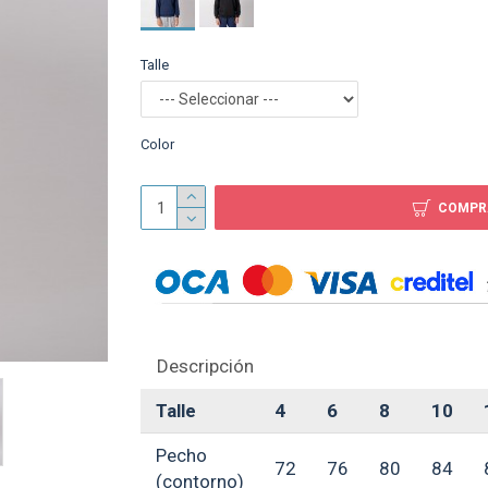
Talle
Campera deportiva n
negro/blanco
$ 599
Color
COMPR
Descripción
Talle
4
6
8
10
Pecho
72
76
80
84
(contorno)