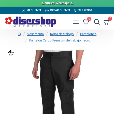
⚠️ Nuevo Whatsapp ⚠️
MI CUENTA
CREAR CUENTA
EMPRENDE
0
0
Vestimenta
Ropa de trabajo
Pantalones
Pantalón Cargo Premium de trabajo negro
TEXTTRANSPARENTE