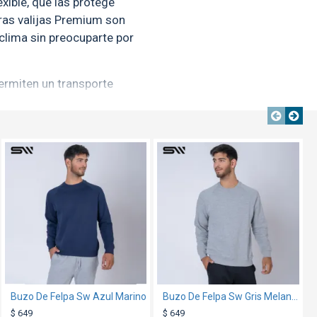
exible, que las protege
ras valijas Premium son
clima sin preocuparte por
ermiten un transporte
 Están pensadas para ser
icies. La manija cuenta con
pta a tu altura y botón de
TEXTTRANSPARENTE
TEXTTRANSPARENTE
TEXTTRANSPARENTE
ja pone primero tu
Nuevo
s Valijas Premium cuentan
años, de los cuales dos
permiten organizar tu ropa
 ¡Organizar tus
Buzo De Felpa Sw Azul Marino
Bolso Yute Canva 177 36x56x15cm
Buzo De Felpa Sw Gris Melange
$ 179
$ 649
$ 649