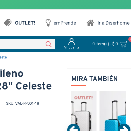
OUTLET!
emPrende
Ir a Diserhome
0 item(s) - $ 0
Mi cuenta
este
pileno
MIRA TAMBIÉN
8" Celeste
UT
OUT
OUT
SKU:
VAL-PP001-18