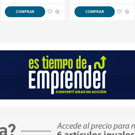
Medidas:
COMPRAR
COMPRAR
COMPRAR
20" (Carry On), Altura 58cm, Ancho 35cm
Peso: 2,4kg
24", Altura 65cm, Ancho 44cm, Profundid
28", Altura 75cm, Ancho 50cm, Profundid