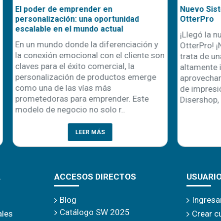
seta te solucionará los
El poder de emprender en
e verano
personalización: una oportu
escalable en el mundo actua
a de la primavera,
En un mundo donde la difere
mbién la temporada de
la conexión emocional con el
uniformes. Esto representa
claves para el éxito comercial
dad clave para
personalización de product
es y negocios de
como una de las vías más
ón textil. Sin embargo,
prometedoras para emprende
rece la misma duda: ¿qué
modelo de negocio no solo r
mejo..
LEER MÁS
LEER MÁS
A
ACCESOS DIRECTOS
USUARI
Blog
Ingresa
Catálogo SW 2025
ales
Crear c