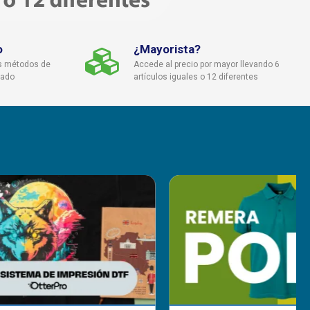
o
¿Mayorista?
s métodos de
Accede al precio por mayor llevando 6
cado
artículos iguales o 12 diferentes