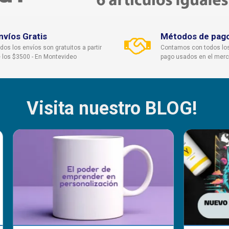
nvíos Gratis
Métodos de pag
dos los envíos son gratuitos a partir
Contamos con todos lo
 los $3500 - En Montevideo
pago usados en el mer
Visita nuestro BLOG!