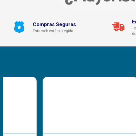
E
Compras Seguras
To
Esta web está protegida
de