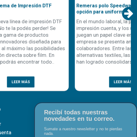
Nuevo Sistema de Impresión DTF
nidad
OtterPro
l
¡Llegó la nueva línea de impresión DTF
nciación y
OtterPro! ¡No te la podés perder! Se
 cliente son
trata de una gama de productos
, la
altamente innovadores diseñada para
os emerge
aprovechar al máximo las posibilidades
de impresión directa sobre film. En
r. Este
Disershop, podrás encontrar todo..
..
LEER MÁS
O
Recibí todas nuestras
novedades en tu correo.
r
Sumate a nuestro newsletter y no te pierdas
uenta
nada.