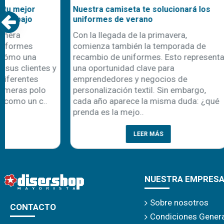
Remeras polo Speedway: tu mejor
Nuestra cami
opción para uniformes de trabajo
uniformes d
En el mundo laboral, la primera
Con la llegad
impresión cuenta, y los uniformes
comienza ta
juegan un papel clave en cómo una
recambio de 
empresa se presenta ante sus clientes y
una oportuni
colaboradores. Entre las diferentes
emprendedor
alternativas textiles, las remeras polo
personalizaci
han logrado consolidarse como un c..
cada año apa
prenda es la 
LEER MÁS
NUESTRA EMPRES
Sobre nosotros
CONTACTO
Condiciones Gener