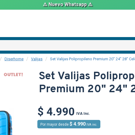
⚠️ Nuevo Whatsapp ⚠️
Diserhome
Valijas
Set Valijas Polipropileno Premium 20" 24" 28" Cel
OUT
Set Valijas Polipro
Premium 20" 24" 2
O
$ 4.990
IVA Inc.
$ 4.990
Por mayor desde
IVA inc.