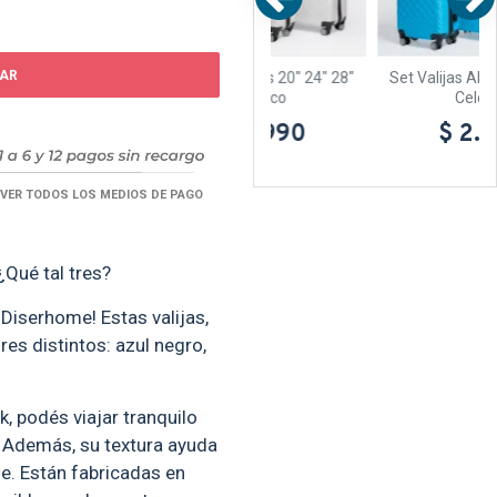
AR
" 28"
Set Valijas Abs 20" 24" 28"
Set Valijas Abs 20" 24" 28"
Blanco
Celeste
$ 2.990
$ 2.990
VER TODOS LOS MEDIOS DE PAGO
¿Qué tal tres?
 Diserhome! Estas valijas,
es distintos: azul negro,
, podés viajar tranquilo
. Además, su textura ayuda
je. Están fabricadas en