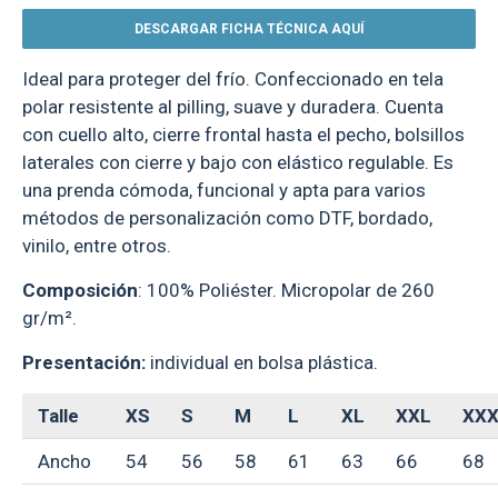
DESCARGAR FICHA TÉCNICA AQUÍ
Ideal para proteger del frío. Confeccionado en tela
polar resistente al pilling, suave y duradera. Cuenta
con cuello alto, cierre frontal hasta el pecho, bolsillos
laterales con cierre y bajo con elástico regulable. Es
una prenda cómoda, funcional y apta para varios
métodos de personalización como DTF, bordado,
vinilo, entre otros.
Composición
: 100% Poliéster. Micropolar de 260
gr/m².
Presentación:
individual en bolsa plástica.
Talle
XS
S
M
L
XL
XXL
XX
Ancho
54
56
58
61
63
66
68