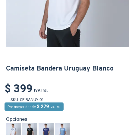
Camiseta Bandera Uruguay Blanco
$ 399
IVA Inc.
SKU:
CE-BANUY-01
$ 279
Por mayor desde
IVA inc.
Opciones