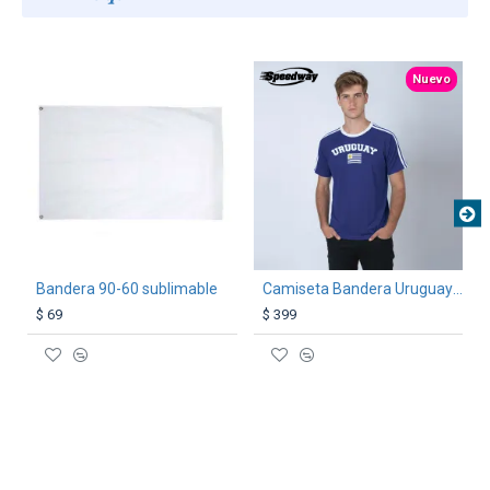
TEXTTRANSPARENTE
Nuevo
Bandera 90-60 sublimable
Camiseta Bandera Uruguay Azul
$ 69
$ 399