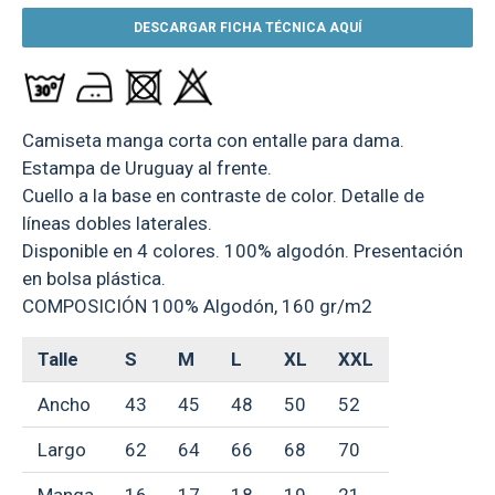
DESCARGAR FICHA TÉCNICA AQUÍ
Camiseta manga corta con entalle para dama.
Estampa de Uruguay al frente.
Cuello a la base en contraste de color. Detalle de
líneas dobles laterales.
Disponible en 4 colores. 100% algodón. Presentación
en bolsa plástica.
COMPOSICIÓN 100% Algodón, 160 gr/m2
Talle
S
M
L
XL
XXL
Ancho
43
45
48
50
52
Largo
62
64
66
68
70
Manga
16
17
18
19
21