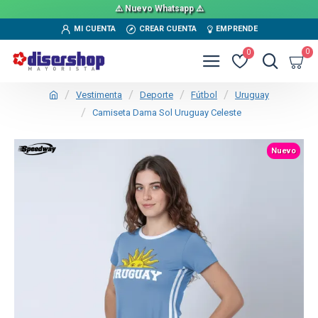
⚠️ Nuevo Whatsapp ⚠️
MI CUENTA
CREAR CUENTA
EMPRENDE
0
0
Vestimenta
Deporte
Fútbol
Uruguay
Camiseta Dama Sol Uruguay Celeste
TEXTTRANSPARENTE
Nuevo