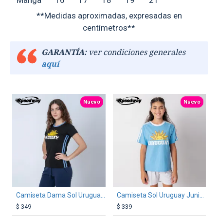
**Medidas aproximadas, expresadas en
centímetros**
GARANTÍA:
ver condiciones generales
aquí
TEXTTRANSPARENTE
TEXTTRANSPARENTE
Nuevo
Nuevo
Camiseta Dama Sol Uruguay Negro
Camiseta Sol Uruguay Junior Celeste
$ 349
$ 339