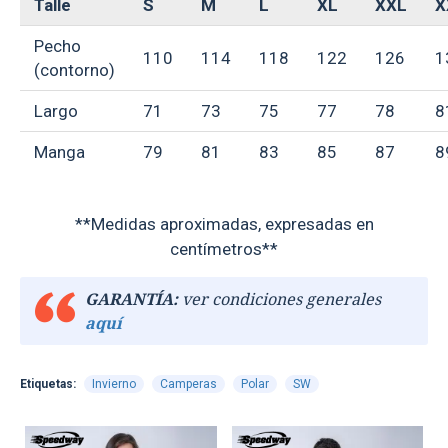
Talle
S
M
L
XL
XXL
X
Pecho
110
114
118
122
126
1
(contorno)
Largo
71
73
75
77
78
8
Manga
79
81
83
85
87
8
**Medidas aproximadas, expresadas en
centímetros**
GARANTÍA:
ver condiciones generales
aquí
Etiquetas:
Invierno
Camperas
Polar
SW
TEXTTRANSPARENTE
TEXTTRANSPARENTE