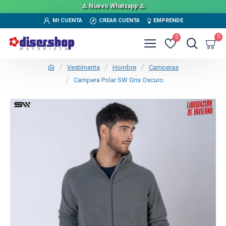
⚠️ Nuevo Whatsapp ⚠️
MI CUENTA
CREAR CUENTA
EMPRENDE
0
0
Vestimenta
Hombre
Camperas
Campera Polar SW Gris Oscuro
TEXTTRANSPARENTE
SALE