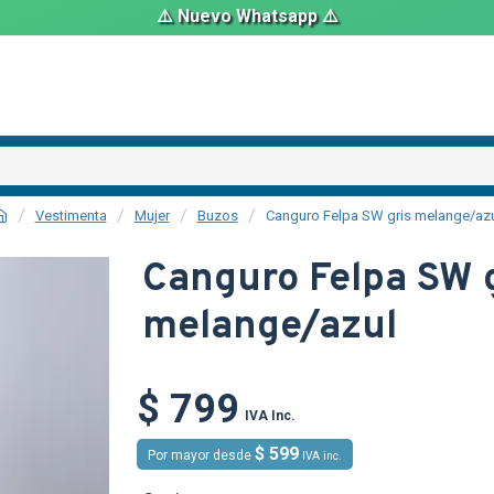
⚠️ Nuevo Whatsapp ⚠️
Vestimenta
Mujer
Buzos
Canguro Felpa SW gris melange/az
Canguro Felpa SW g
melange/azul
O
TEXTTRANSPARENTE
$ 799
IVA Inc.
$ 599
Por mayor desde
IVA inc.