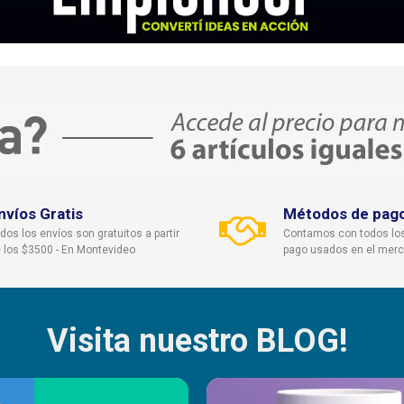
Manga
63
66
67
6
Ancho
37
44
45
4
hombros
**Medidas aproximadas, expresada
GARANTÍA:
ver condiciones gen
nvíos Gratis
Métodos de pag
dos los envíos son gratuitos a partir
Contamos con todos lo
 los $3500 - En Montevideo
pago usados en el mer
Visita nuestro BLOG!