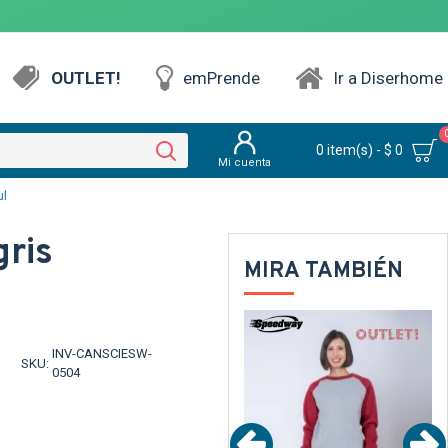
OUTLET!
emPrende
Ir a Diserhome
0 item(s) - $ 0
Mi cuenta
ul
ris
MIRA TAMBIÉN
UT
OUT
TEXTTRANSPARENTE
TEXTTRANSPARENTE
INV-CANSCIESW-
SKU:
0504