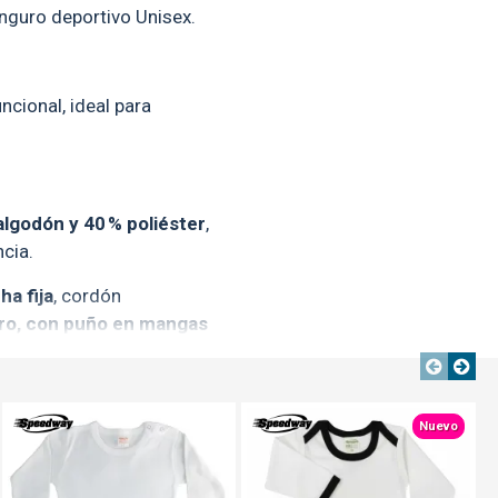
anguro deportivo Unisex.
cional, ideal para
algodón y 40 % poliéster
,
ncia.
a fija
, cordón
guro, con puño en mangas
TE
TEXTTRANSPARENTE
TEXTTRANSPARENTE
TEXTTRANSPARENTE
Nuevo
a 25 unidades.