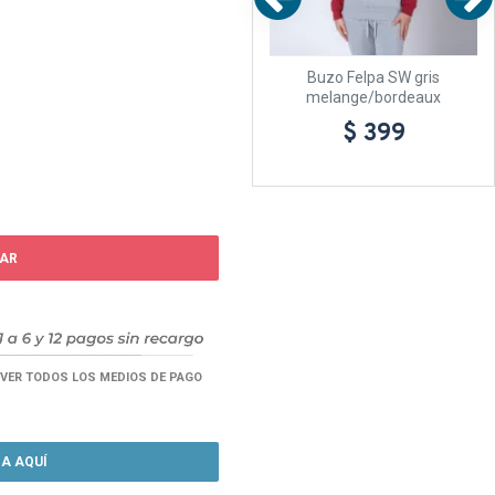
erry
Buzo Felpa SW gris
Buzo SW Terry Negro
melange/bordeaux
$ 699
$ 399
AR
VER TODOS LOS MEDIOS DE PAGO
A AQUÍ