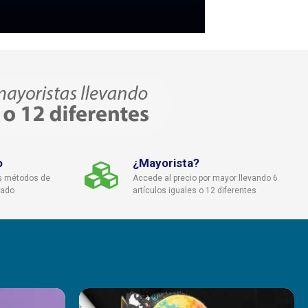
8
69
70
71
72
6
47
49
51
53
s en centímetros**
erales
aquí
o
¿Mayorista?
s métodos de
Accede al precio por mayor llevando 6
cado
artículos iguales o 12 diferentes