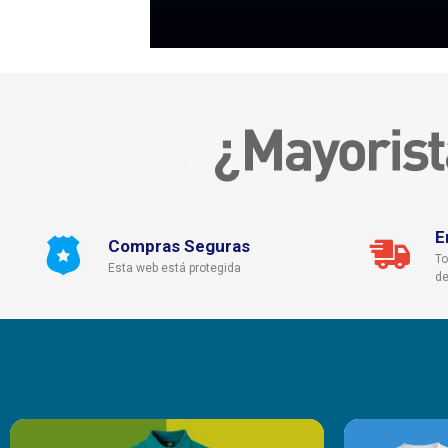
E
Compras Seguras
To
Esta web está protegida
de