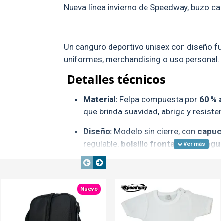
Nueva línea invierno de Speedway, buzo c
Un canguro deportivo unisex con diseño fun
uniformes, merchandising o uso personal.
Detalles técnicos
Material:
Felpa compuesta por
60 % 
que brinda suavidad, abrigo y resiste
Diseño:
Modelo sin cierre, con
capuch
regulable,
bolsillo frontal tipo can
y cintura.
Corte:
Deportivo unisex
TEXTTRANSPAREN
TEXTTRANSPARENTE
Nuevo
Gramaje
: 280 g
Presentación
: bolsa individual / caj