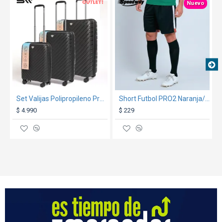
OUT
TEXTTRANSPARENTE
TEXTTRANSPARENTE
Nuevo
Set Valijas Polipropileno Premium 20" 24" 28" Negro
Short Futbol PRO2 Naranja/Negro
$ 4.990
$ 229