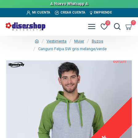
⚠️ Nuevo Whatsapp ⚠️
MI CUENTA
CREAR CUENTA
EMPRENDE
0
0
Vestimenta
Mujer
Buzos
Canguro Felpa SW gris melange/verde
OUT
TEXTTRANSPARENTE