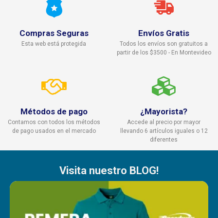
Compras Seguras
Envíos Gratis
Esta web está protegida
Todos los envíos son gratuitos a
partir de los $3500 - En Montevideo
Métodos de pago
¿Mayorista?
Contamos con todos los métodos
Accede al precio por mayor
de pago usados en el mercado
llevando 6 artículos iguales o 12
diferentes
Visita nuestro BLOG!