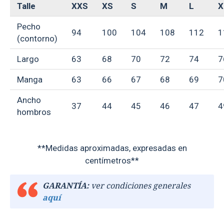
Talle
XXS
XS
S
M
L
X
Pecho
94
100
104
108
112
1
(contorno)
Largo
63
68
70
72
74
7
Manga
63
66
67
68
69
7
Ancho
37
44
45
46
47
4
hombros
**Medidas aproximadas, expresadas en
centímetros**
GARANTÍA:
ver condiciones generales
aquí