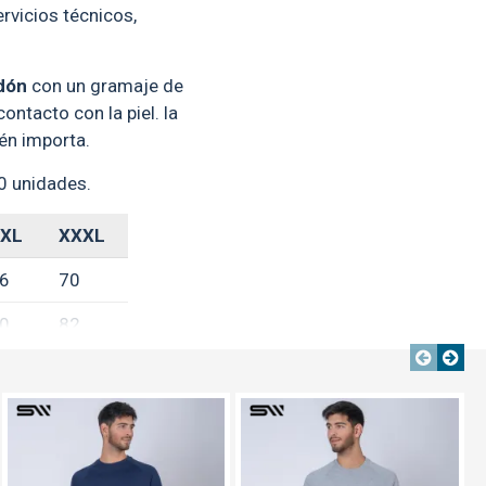
ervicios técnicos,
dón
con un gramaje de
contacto con la piel. la
én importa.
30 unidades.
XL
XXXL
6
70
0
82
6
67
TEXTTRANSPARENTE
TEXTTRANSPARENTE
TEXTTRANSPARENTE
s en centímetros**