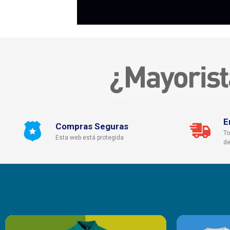
E
Compras Seguras
To
Esta web está protegida
de