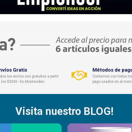
nvíos Gratis
Métodos de pag
dos los envíos son gratuitos a partir
Contamos con todos lo
 los $3500 - En Montevideo
pago usados en el mer
Visita nuestro BLOG!