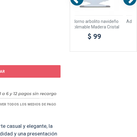
able
Adorno arbolito navideño
Adorno Tu&Yo Madera Cristal
sublimable Madera Cristal
$ 110
$ 99
AR
VER TODOS LOS MEDIOS DE PAGO
te casual y elegante, la
idad y una presentación