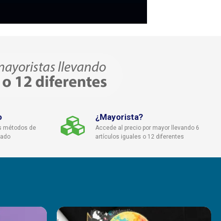
o
¿Mayorista?
s métodos de
Accede al precio por mayor llevando 6
cado
artículos iguales o 12 diferentes