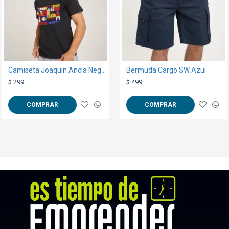
GARANTÍA:
ver condiciones gen
Camiseta Joaquin Ancla Negra
Bermuda Cargo SW Azul
Vaso esmerilado sublimable 500ml Naranja
$ 299
$ 159
$ 499
COMPRAR
COMPRAR
COMPRAR