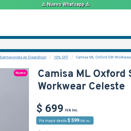
⚠️ Nuevo Whatsapp ⚠️
ibermayorista en Disershop!
10% OFF
Camisa ML Oxford SW Workwear
Camisa ML Oxford
Nuevo
Workwear Celeste
$ 699
IVA Inc.
$ 599
Por mayor desde
IVA inc.