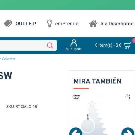
OUTLET!
emPrende
Ir a Diserhome
0 item(s) - $ 0
Mi cuenta
 Celeste
 SW
MIRA TAMBIÉN
TEXTTRANSPARENTE
TEXTTRANSPAREN
SKU:
RT-CMLO-18