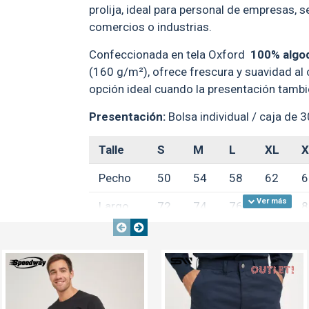
prolija, ideal para personal de empresas, s
comercios o industrias.
Confeccionada en tela Oxford
100%
algo
(160 g/m²)
, ofrece frescura y suavidad al 
opción ideal cuando la presentación tambi
Presentación:
Bolsa individual / caja de 
Talle
S
M
L
XL
X
Pecho
50
54
58
62
6
Largo
72
74
76
78
8
Manga
62
63
64
65
6
OUT
NTE
TEXTTRANSPARENTE
TEXTTRANSPARENTE
**Medidas aproximadas, expresada