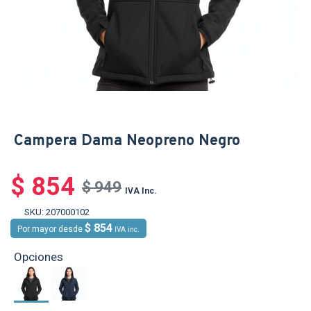
Campera Dama Neopreno Negro
$ 854
$ 949
IVA Inc.
SKU:
207000102
$ 854
Por mayor desde
IVA inc.
Opciones