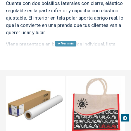
Cuenta con dos bolsillos laterales con cierre, elástico
regulable en la parte inferior y capucha con elástico
ajustable. El interior en tela polar aporta abrigo real, lo
que la convierte en una prenda que tus clientes van a
querer usar y lucir.
Viene presentada en bolsa plástica individual, lista
para revender sin necesidad de preparación adicional.
Talles disponibles: S — M — L — XL — XXL
Talle
S
M
L
XL
XXL
Ancho
52
55
57
59
61
Cintura
50
53
55
57
59
Cadera
54
56
58
60
63
Largo
61
65
67
69
72