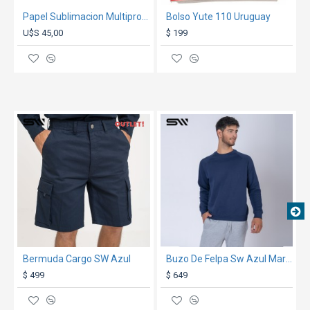
Manga
61
63
64
66
67
Papel Sublimacion Multiproposito Rollo Epson
Bolso Yute 110 Uruguay
U$S 45,00
$ 199
**Medidas aproximadas, expresadas en
centímetros**
GARANTÍA:
ver condiciones generales
OUT
TEXTTRANSPARENTE
TEXTTRANSPARENTE
aquí
Bermuda Cargo SW Azul
Buzo De Felpa Sw Azul Marino
$ 499
$ 649