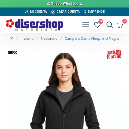
⚠️ Nuevo Whatsapp ⚠️
MI CUENTA
CREAR CUENTA
EMPRENDE
0
0
Invierno
Neopreno
Campera Dama Neopreno Negro
TEXTTRANSPARENTE
SALE