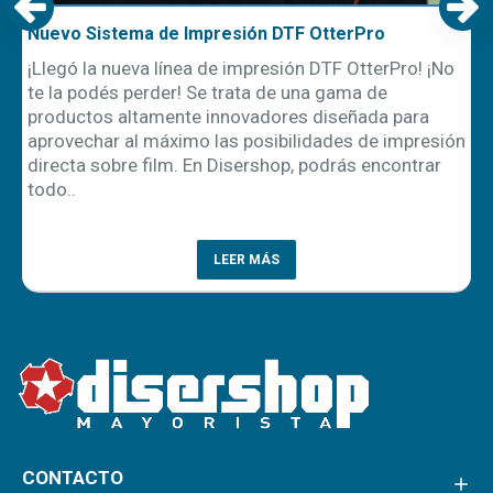
Nuevo Sistema de Impresión DTF OtterPro
R
u
¡Llegó la nueva línea de impresión DTF OtterPro! ¡No
E
te la podés perder! Se trata de una gama de
l
productos altamente innovadores diseñada para
e
aprovechar al máximo las posibilidades de impresión
c
directa sobre film. En Disershop, podrás encontrar
t
todo..
c
LEER MÁS
CONTACTO