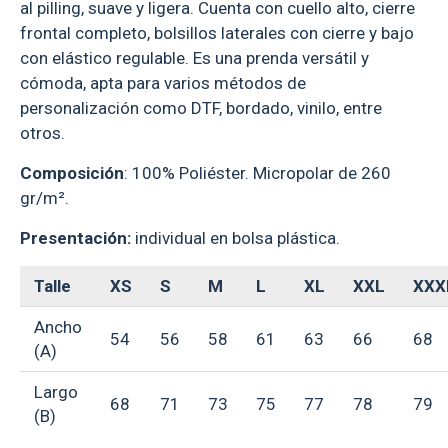
al pilling, suave y ligera. Cuenta con cuello alto, cierre
frontal completo, bolsillos laterales con cierre y bajo
con elástico regulable. Es una prenda versátil y
cómoda, apta para varios métodos de
personalización como DTF, bordado, vinilo, entre
otros.
Composición
: 100% Poliéster. Micropolar de 260
gr/m².
Presentación:
individual en bolsa plástica.
Talle
XS
S
M
L
XL
XXL
XXX
Ancho
54
56
58
61
63
66
68
(A)
Largo
68
71
73
75
77
78
79
(B)