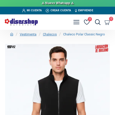
⚠️ Nuevo Whatsapp ⚠️
MI CUENTA
CREAR CUENTA
EMPRENDE
0
0
Vestimenta
Chalecos
Chaleco Polar Classic Negro
TEXTTRANSPARENTE
SALE