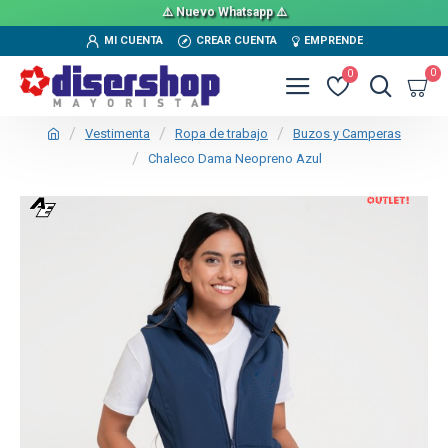
⚠️ Nuevo Whatsapp ⚠️
MI CUENTA
CREAR CUENTA
EMPRENDE
0
0
Vestimenta
Ropa de trabajo
Buzos y Camperas
Chaleco Dama Neopreno Azul
OUT
TEXTTRANSPARENTE