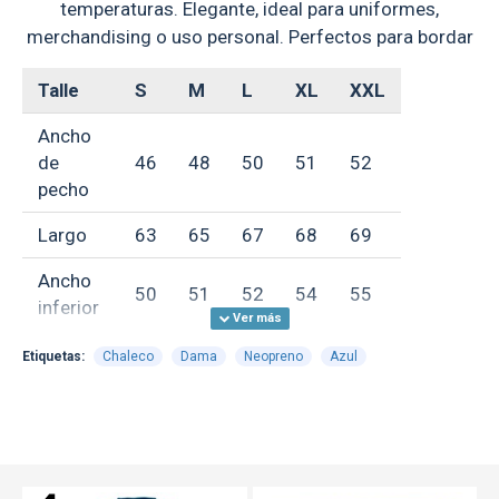
temperaturas. Elegante, ideal para uniformes,
merchandising o uso personal. Perfectos para bordar
Talle
S
M
L
XL
XXL
Ancho
de
46
48
50
51
52
pecho
Largo
63
65
67
68
69
Ancho
50
51
52
54
55
inferior
Ancho
Etiquetas:
Chaleco
Dama
Neopreno
Azul
de
36
38
40
41
42
hombro
**Medidas aproximadas, expresadas en