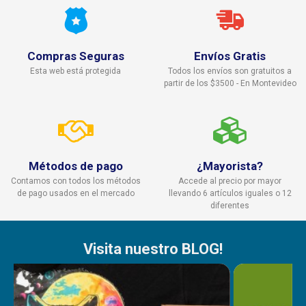
Compras Seguras
Envíos Gratis
Esta web está protegida
Todos los envíos son gratuitos a
partir de los $3500 - En Montevideo
Métodos de pago
¿Mayorista?
Contamos con todos los métodos
Accede al precio por mayor
de pago usados en el mercado
llevando 6 artículos iguales o 12
diferentes
Visita nuestro BLOG!