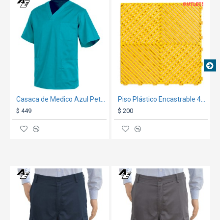
TEXTTRANSPARENTE
OUT
centímetros**
GARANTÍA:
ver condiciones generales
aquí
Casaca de Medico Azul Petroleo
Piso Plástico Encastrable 40x40cm Amarillo
$ 449
$ 200
TEXTTRANSPARENTE
TEXTTRANSPARENT