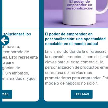
Remeras polo Speedway: tu mejor
Nuestra cami
opción para uniformes de trabajo
uniformes d
En el mundo laboral, la primera
Con la llegad
impresión cuenta, y los uniformes
comienza ta
juegan un papel clave en cómo una
recambio de 
empresa se presenta ante sus clientes y
una oportuni
colaboradores. Entre las diferentes
emprendedor
alternativas textiles, las remeras polo
personalizaci
han logrado consolidarse como un c..
cada año apa
prenda es la 
LEER MÁS