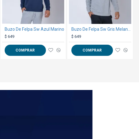
60
62
49
50
Buzo De Felpa Sw Azul Marino
Gorro Niño Trucker 5011 Negro / Blanco
Buzo De Felpa Sw Gris Melange
$ 69
$ 649
$ 649
s en centímetros**
COMPRAR
COMPRAR
COMPRAR
erales
aquí