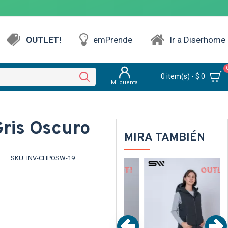
OUTLET!
emPrende
Ir a Diserhome
0 item(s) - $ 0
Mi cuenta
ris Oscuro
MIRA TAMBIÉN
SKU:
INV-CHPOSW-19
UT
OUT
OUT
ARENTE
TEXTTRANSPARENTE
TEXTTRANSPARENTE