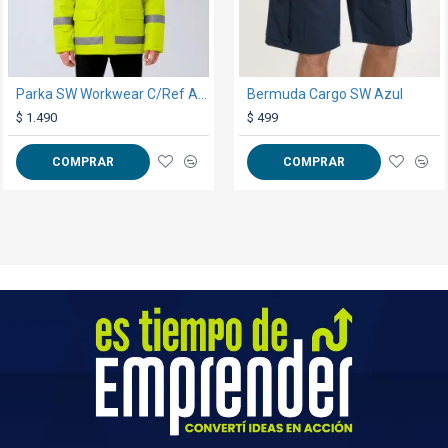
Cadera
52
54
56
58
Hombros
45
46
47
48
Parka SW Workwear C/Ref Amarillo Fluo
Mochila Travel Verde Militar
Bermuda Cargo SW Azul
$ 1.490
$ 299
$ 499
**Medidas aproximadas, expresada
COMPRAR
COMPRAR
COMPRAR
GARANTÍA:
ver condiciones gen