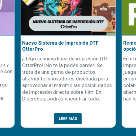
seta te solucionará los
El poder de emprender en
e verano
personalización: una oportu
escalable en el mundo actua
a de la primavera,
En un mundo donde la difere
mbién la temporada de
la conexión emocional con el
uniformes. Esto representa
claves para el éxito comercial
dad clave para
personalización de product
es y negocios de
como una de las vías más
ón textil. Sin embargo,
prometedoras para emprende
rece la misma duda: ¿qué
modelo de negocio no solo r
mejo..
LEER MÁS
LEER MÁS