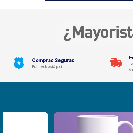
E
Compras Seguras
To
Esta web está protegida
de