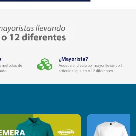
o
¿Mayorista?
s métodos de
Accede al precio por mayor llevando 6
cado
artículos iguales o 12 diferentes