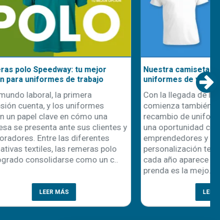
Nuevo Sistema de Impresión DTF
nidad
OtterPro
l
¡Llegó la nueva línea de impresión DTF
nciación y
OtterPro! ¡No te la podés perder! Se
 cliente son
trata de una gama de productos
, la
altamente innovadores diseñada para
os emerge
aprovechar al máximo las posibilidades
de impresión directa sobre film. En
r. Este
Disershop, podrás encontrar todo..
..
LEER MÁS