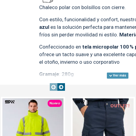
Chaleco polar con bolsillos con cierre.
Con estilo, funcionalidad y confort, nuest
azul
es la solución perfecta para mantener
fríos sin perder movilidad ni estilo.
Materia
Confeccionado en
tela micropolar 100 % 
ofrece un tacto suave y una excelente capa
el otoño, invierno o uso corporativo
Gramaje
: 280g
Presentación
: bolsa individual / caja 30 
OUT
OUT
Talle
S
M
L
XL
TE
TEXTTRANSPARENT
TEXTTRANSPARENTE
TEXTTRANSPARENTE
Nuevo
Ancho
55
57
59
61
Largo
71
73
75
77