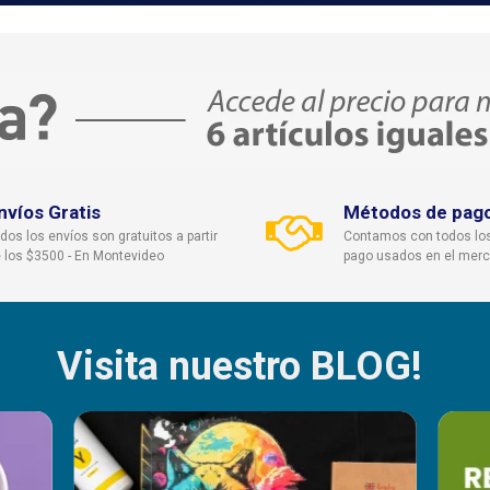
nvíos Gratis
Métodos de pag
dos los envíos son gratuitos a partir
Contamos con todos lo
 los $3500 - En Montevideo
pago usados en el mer
Visita nuestro BLOG!