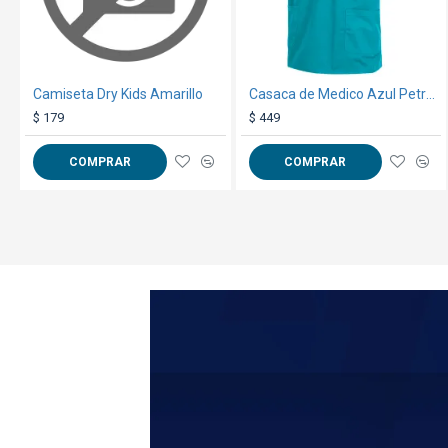
Camiseta Dry Kids Amarillo
Casaca de Medico Azul Petroleo
$ 179
$ 449
COMPRAR
COMPRAR