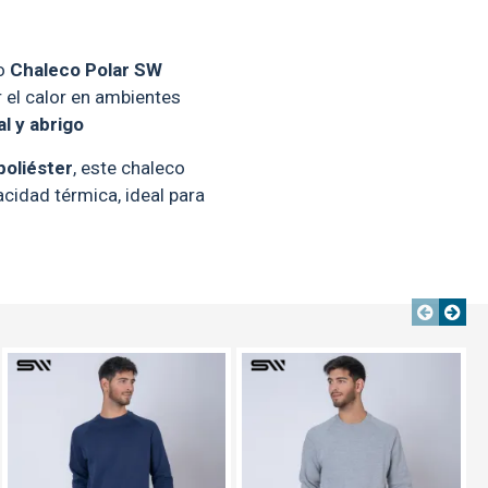
ro
Chaleco Polar SW
 el calor en ambientes
l y abrigo
poliéster
, este chaleco
cidad térmica, ideal para
unidades.
XXL
XXXL
E
TEXTTRANSPARENTE
TEXTTRANSPARENTE
TEXTTRANSPARENTE
63
65
79
81