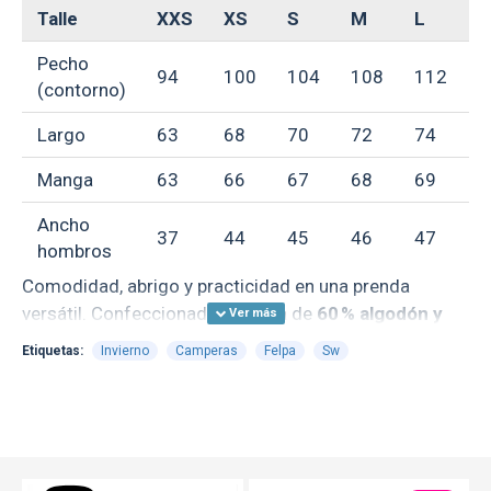
Talle
XXS
XS
S
M
L
X
Pecho
94
100
104
108
112
1
(contorno)
Largo
63
68
70
72
74
7
Manga
63
66
67
68
69
7
Ancho
37
44
45
46
47
4
hombros
Comodidad, abrigo y practicidad en una prenda
versátil. Confeccionada en felpa de
60 % algodón y
40 % poliéster
, esta campera ofrece una textura
Etiquetas:
Invierno
Camperas
Felpa
Sw
suave al tacto y un calce cómodo, ideal para el día a
día.
CARACTERÍSTICAS:
Material:
Felpa (60 % algodón / 40 % poliéster)