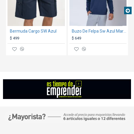
Gramaje: 280 g
Presentación: bolsa individual / caja de 25 unidades.
Bermuda Cargo SW Azul
Buzo De Felpa Sw Azul Marino
$ 499
$ 649
**Medidas aproximadas, expresadas en
centímetros**
GARANTÍA:
ver condiciones generales
aquí