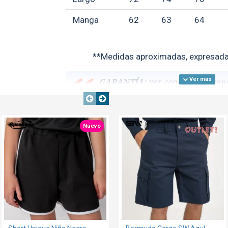
Manga
62
63
64
**Medidas aproximadas, expresada
GARANTÍA:
ver condiciones gen
OUT
TEXTTRANSPARENTE
TEXTTRANSPARENTE
Nuevo