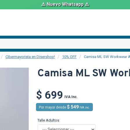
⚠️ Nuevo Whatsapp ⚠️
Cibermayorista en Disershop!
10% OFF
Camisa ML SW Workwear A
Camisa ML SW Wor
$ 699
IVA Inc.
$ 549
Por mayor desde
IVA inc.
Talle Adultos