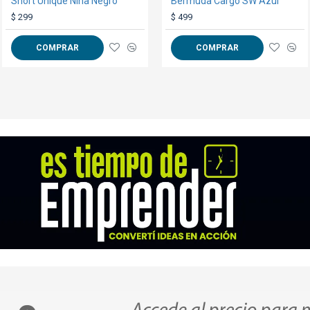
Short Unique Niña Negro
Bermuda Cargo SW Azul
Cinta Sublimable 2cm x 100mts.
$ 299
$ 699
$ 499
COMPRAR
COMPRAR
COMPRAR