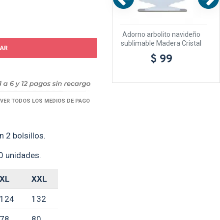
able
Adorno arbolito navideño
Adorno Tu&Yo Madera Cristal
sublimable Madera Cristal
$ 110
AR
$ 99
VER TODOS LOS MEDIOS DE PAGO
2 bolsillos.
30 unidades.
XL
XXL
124
132
78
80