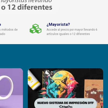
o
¿Mayorista?
s métodos de
Accede al precio por mayor llevando 6
cado
artículos iguales o 12 diferentes