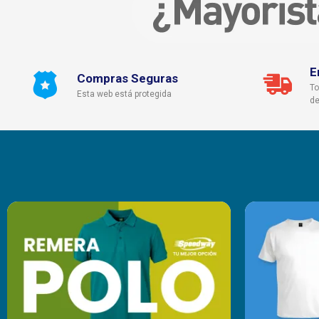
E
Compras Seguras
To
Esta web está protegida
de