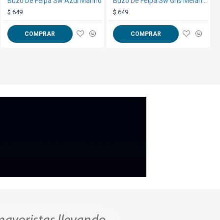
Buzo De Felpa Sw Azul Marino
Vaso esmerilado sublimable 500ml Naranja
Buzo De Felpa Sw Gris Melange
$ 159
$ 649
$ 649
COMPRAR
COMPRAR
COMPRAR