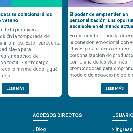
seta te solucionará los
El poder de emprender en
e verano
personalización: una oportu
escalable en el mundo actua
a de la primavera,
En un mundo donde la difere
mbién la temporada de
la conexión emocional con el
uniformes. Esto representa
claves para el éxito comercial
dad clave para
personalización de product
es y negocios de
como una de las vías más
ón textil. Sin embargo,
prometedoras para emprende
rece la misma duda: ¿qué
modelo de negocio no solo r
mejo..
LEER MÁS
LEER MÁS
A
ACCESOS DIRECTOS
USUARI
Blog
Ingresa