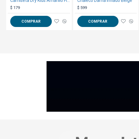
Camiseta Dry Kids Amarillo Fluo
Chaleco Dama Inflado Beige
$ 179
$ 599
COMPRAR
COMPRAR