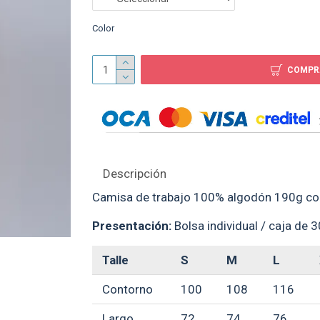
Color
Bandera 90-60 sublim
$ 69
COMPR
Descripción
Camisa de trabajo 100% algodón 190g con 
Presentación:
Bolsa individual / caja de 
Talle
S
M
L
Contorno
100
108
116
Largo
72
74
76