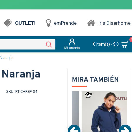
OUTLET!
emPrende
Ir a Diserhome
0 item(s) - $ 0
Mi cuenta
 Naranja
 Naranja
MIRA TAMBIÉN
SKU:
RT-CHREF-34
UT
OUT
ARENTE
TEXTTRANSPAREN
TEXTTRANSPARENTE