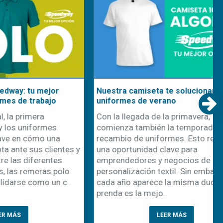
Nuevo Sistema de Impresión DTF
nidad
OtterPro
l
¡Llegó la nueva línea de impresión DTF
nciación y
OtterPro! ¡No te la podés perder! Se
 cliente son
trata de una gama de productos
, la
altamente innovadores diseñada para
os emerge
aprovechar al máximo las posibilidades
de impresión directa sobre film. En
r. Este
Disershop, podrás encontrar todo..
..
LEER MÁS