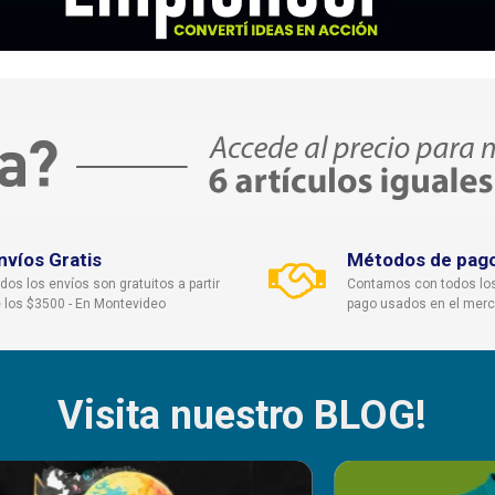
nvíos Gratis
Métodos de pag
dos los envíos son gratuitos a partir
Contamos con todos lo
 los $3500 - En Montevideo
pago usados en el mer
Visita nuestro BLOG!