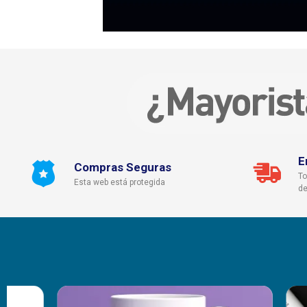
E
Compras Seguras
To
Esta web está protegida
de