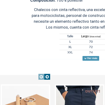
Composición:
100% poliéster
Chalecos con cinta reflectiva, una exce
para motociclistas, personal de construc
necesite un elemento reflectivo tanto en
Los mismos, cuenta con cinta refl
Talle
Largo
(sisa a sisa)
L
70
XL
72
XXL
74
GARANTÍA:
ver condiciones gen
OUT
TEXTTRANSPARENTE