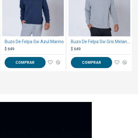
Buzo De Felpa Sw Azul Marino
Remera Polo Ae Manga Larga Rojo
Buzo De Felpa Sw Gris Melange
$ 729
$ 649
$ 649
COMPRAR
COMPRAR
COMPRAR