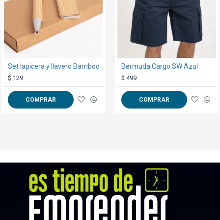
Set lapicera y llavero Bamboo
Bermuda Cargo SW Azul
Jarro Sub. int. y asa de color azul
$ 129
$ 49
$ 499
COMPRAR
COMPRAR
COMPRAR