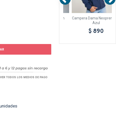
reno
Buzo SW Workwear Con
Campera Dama Neopreno AE
Reflectivo
Azul
$ 1.149
$ 890
AR
VER TODOS LOS MEDIOS DE PAGO
 unidades