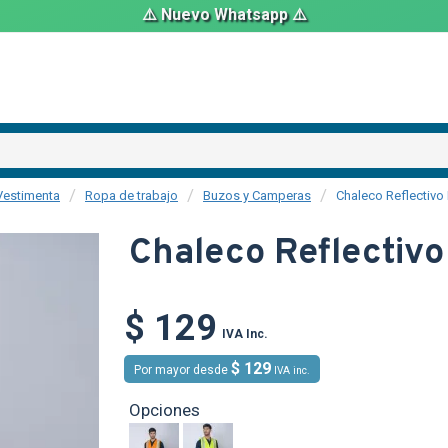
⚠️ Nuevo Whatsapp ⚠️
Vestimenta
Ropa de trabajo
Buzos y Camperas
Chaleco Reflectivo
Chaleco Reflectivo
$ 129
O
TEXTTRANSP
IVA Inc.
$ 129
Por mayor desde
IVA inc.
Opciones