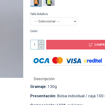
Talle Adultos
Campera Dama Neop
Negro
$ 890
Color
COMPR
Descripción
Gramaje:
130g
Presentación:
Bolsa individual / caja 100