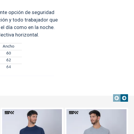
lente opción de seguridad
ción y todo trabajador que
 el día como en la noche.
ectiva horizontal.
Ancho
60
62
64
erales
aquí
TEXTTRANSPARENTE
TEXTTRANSPARENTE
TEXTTRANSPARENTE