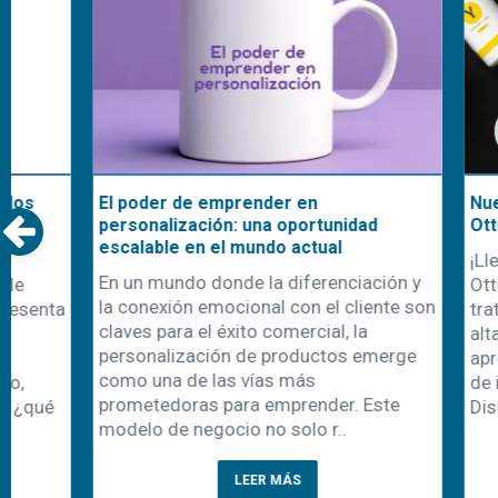
Remeras polo Speedway: tu mejor
Nuestra cami
opción para uniformes de trabajo
uniformes d
En el mundo laboral, la primera
Con la llegad
impresión cuenta, y los uniformes
comienza ta
juegan un papel clave en cómo una
recambio de 
empresa se presenta ante sus clientes y
una oportuni
colaboradores. Entre las diferentes
emprendedor
alternativas textiles, las remeras polo
personalizaci
han logrado consolidarse como un c..
cada año apa
prenda es la 
LEER MÁS