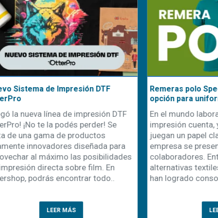
seta te solucionará los
El poder de emprender en
e verano
personalización: una oportu
escalable en el mundo actua
a de la primavera,
En un mundo donde la difere
mbién la temporada de
la conexión emocional con el
uniformes. Esto representa
claves para el éxito comercial
dad clave para
personalización de product
es y negocios de
como una de las vías más
ón textil. Sin embargo,
prometedoras para emprende
rece la misma duda: ¿qué
modelo de negocio no solo r
mejo..
LEER MÁS
LEER MÁS