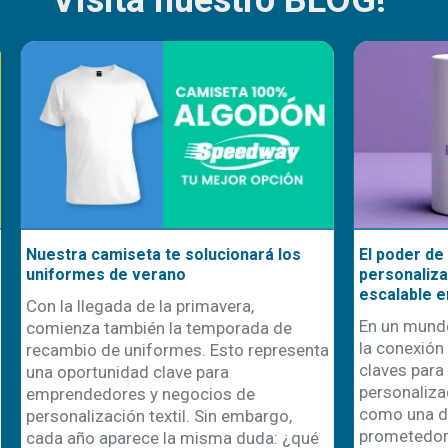
seta te solucionará los
El poder de emprender en
e verano
personalización: una oportu
escalable en el mundo actua
a de la primavera,
En un mundo donde la difere
mbién la temporada de
la conexión emocional con el
uniformes. Esto representa
claves para el éxito comercial
dad clave para
personalización de product
es y negocios de
como una de las vías más
ón textil. Sin embargo,
prometedoras para emprende
rece la misma duda: ¿qué