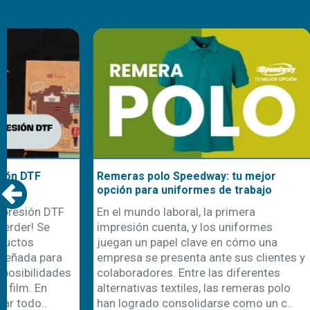
Remeras polo Speedway: tu mejor
Nuestra cami
opción para uniformes de trabajo
uniformes d
En el mundo laboral, la primera
Con la llegad
impresión cuenta, y los uniformes
comienza ta
juegan un papel clave en cómo una
recambio de 
empresa se presenta ante sus clientes y
una oportuni
colaboradores. Entre las diferentes
emprendedor
alternativas textiles, las remeras polo
personalizaci
han logrado consolidarse como un c..
cada año apa