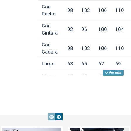
Con.
98
102
106
110
Pecho
Con.
SA
TEXTTRANSPARENTE
92
96
100
104
Cintura
Con.
98
102
106
110
Cadera
Largo
63
65
67
69
Manga
68
70
72
74
Campera Alpes SW A
$ 585
**Medidas aproximadas, expresada
GARANTÍA:
ver condiciones gen