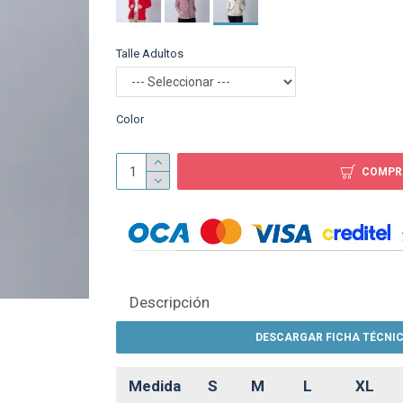
Talle Adultos
Color
TEXTTRANSPARENTE
COMPR
N
Descripción
DESCARGAR FICHA TÉCNIC
Parka SW Workwear C
Naranja Fluo
Medida
S
M
L
XL
$ 1.490