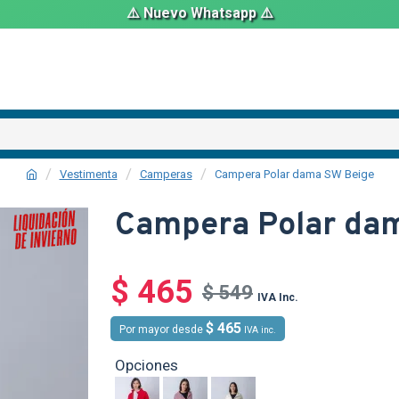
⚠️ Nuevo Whatsapp ⚠️
Vestimenta
Camperas
Campera Polar dama SW Beige
Campera Polar da
SALE
$ 465
$ 549
IVA Inc.
$ 465
Por mayor desde
IVA inc.
Opciones