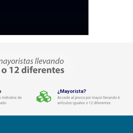
o
¿Mayorista?
s métodos de
Accede al precio por mayor llevando 6
cado
artículos iguales o 12 diferentes