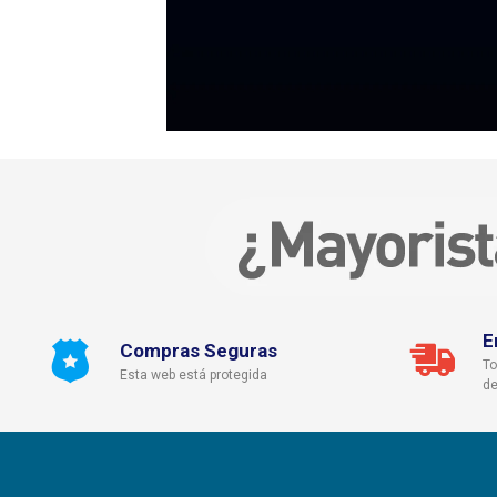
E
Compras Seguras
To
Esta web está protegida
de