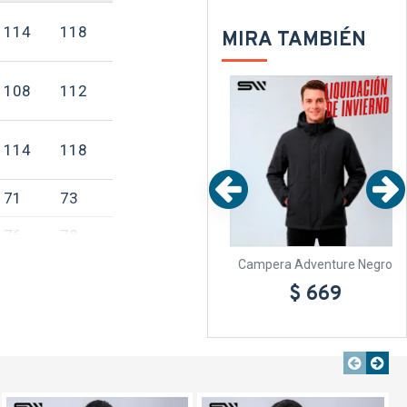
114
118
MIRA TAMBIÉN
LE
SALE
SALE
TEXTTRANSPARENTE
TEXTTRANSPARENTE
108
112
114
118
71
73
76
78
zul
Campera Adventure Beige
Campera Adventure Negro
$ 669
$ 669
s en centímetros**
erales
aquí