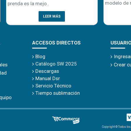
modelo de negocio no solo r
mejo..
LEER MÁS
LEER MÁS
A
ACCESOS DIRECTOS
USUARI
Blog
Ingresa
Catálogo SW 2025
ales
Crear c
Descargas
idad
Manual Dsr
Servicio Técnico
Tiempo sublimación
quipo
Copyright © Todos los