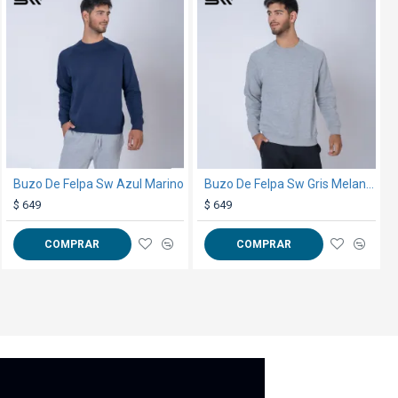
TEXTTRANSPARENTE
TEXTTRANSPARENTE
Polvo DTF Otter Pro Blanco
Buzo De Felpa Sw Azul Marino
Buzo De Felpa Sw Gris Melange
$ 990
$ 649
$ 649
COMPRAR
COMPRAR
COMPRAR