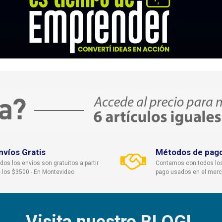
nvíos Gratis
Métodos de pag
dos los envíos son gratuitos a partir
Contamos con todos lo
 los $3500 - En Montevideo
pago usados en el mer
Visita nuestro BLOG!