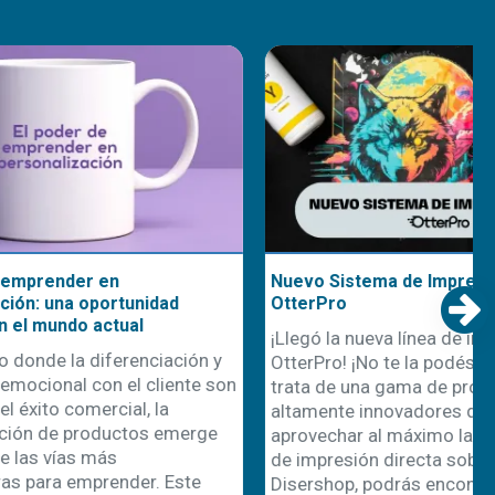
Nuevo Sistema de Impresión DTF
nidad
OtterPro
l
¡Llegó la nueva línea de impresión DTF
nciación y
OtterPro! ¡No te la podés perder! Se
 cliente son
trata de una gama de productos
, la
altamente innovadores diseñada para
os emerge
aprovechar al máximo las posibilidades
de impresión directa sobre film. En
r. Este
Disershop, podrás encontrar todo..