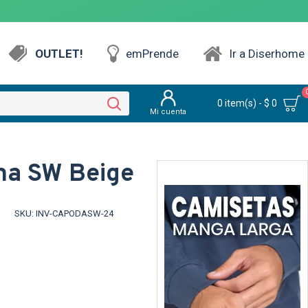
OUTLET!
emPrende
Ir a Diserhome
0 item(s) - $ 0
Mi cuenta
ma SW Beige
SKU:
INV-CAPODASW-24