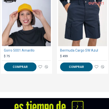
OUT
TEXTTRANSPARENTE
TEXTTRANSPARENTE
TEXTTRANSPARENTE
Gorro 5001 Amarillo
Bermuda Cargo SW Azul
Camiseta Algodón Manga larga con puño Negra
$ 75
$ 399
$ 499
COMPRAR
COMPRAR
COMPRAR