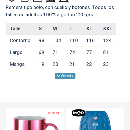
Remera tipo polo, con cuello y botones. Todos los
talles de adultos 100% algodón 220 grs.
Talle
S
M
L
XL
XXL
Contorno
98
104
110
116
124
Largo
69
71
74
77
81
Manga
19
20
21
22
23
**Medidas aproximadas, expresadas en
centímetros**
GARANTÍA:
ver condiciones generales
OUT
TEXTTRANSPARE
aquí