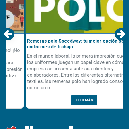
Remeras polo Speedway: tu mejor opción para
uniformes de trabajo
En el mundo laboral, la primera impresión cuenta, y
los uniformes juegan un papel clave en cómo una
empresa se presenta ante sus clientes y
ón
colaboradores. Entre las diferentes alternativas
textiles, las remeras polo han logrado consolidarse
como un c..
LEER MÁS